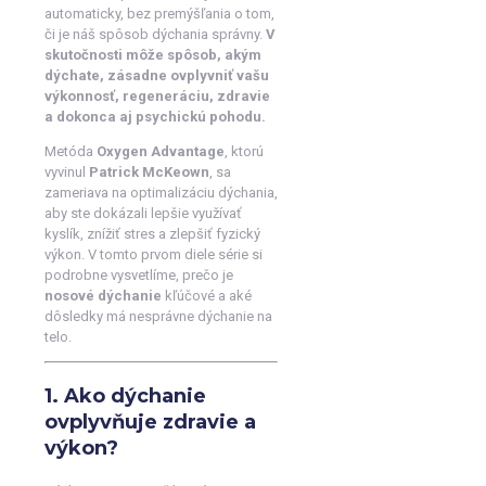
automaticky, bez premýšľania o tom,
či je náš spôsob dýchania správny.
V
skutočnosti môže spôsob, akým
dýchate, zásadne ovplyvniť vašu
výkonnosť, regeneráciu, zdravie
a dokonca aj psychickú pohodu.
Metóda
Oxygen Advantage
, ktorú
vyvinul
Patrick McKeown
, sa
zameriava na optimalizáciu dýchania,
aby ste dokázali lepšie využívať
kyslík, znížiť stres a zlepšiť fyzický
výkon. V tomto prvom diele série si
podrobne vysvetlíme, prečo je
nosové dýchanie
kľúčové a aké
dôsledky má nesprávne dýchanie na
telo.
1. Ako dýchanie
ovplyvňuje zdravie a
výkon?