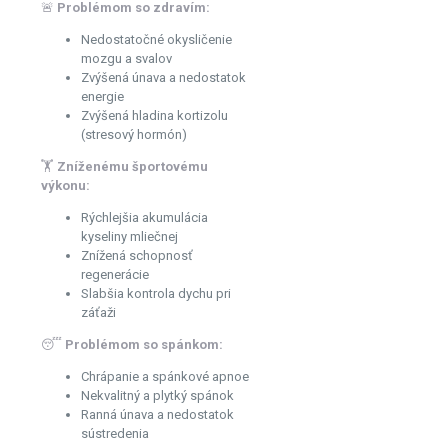
🚨
Problémom so zdravím:
Nedostatočné okysličenie
mozgu a svalov
Zvýšená únava a nedostatok
energie
Zvýšená hladina kortizolu
(stresový hormón)
🏋️
Zníženému športovému
výkonu:
Rýchlejšia akumulácia
kyseliny mliečnej
Znížená schopnosť
regenerácie
Slabšia kontrola dychu pri
záťaži
😴
Problémom so spánkom:
Chrápanie a spánkové apnoe
Nekvalitný a plytký spánok
Ranná únava a nedostatok
sústredenia