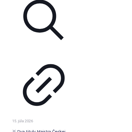
15. júla 2026
🥇 Dva tituly Majstra Českej