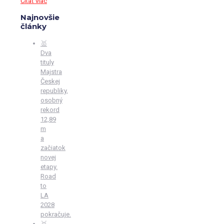
Čítať viac
Najnovšie
články
🥇
Dva
tituly
Majstra
Českej
republiky,
osobný
rekord
12,89
m
a
začiatok
novej
etapy.
Road
to
LA
2028
pokračuje.
🥇