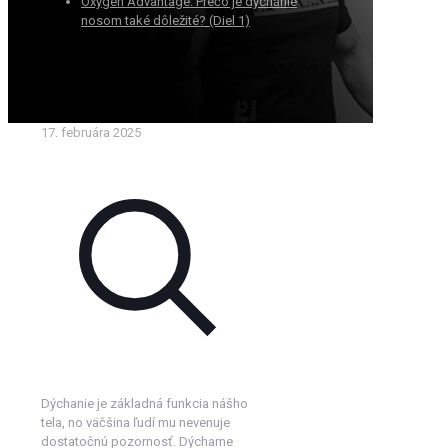
Oxygen Advantage: Prečo je dýchanie
nosom také dôležité? (Diel 1)
17. februára 2025
Dýchanie je základná funkcia nášho
tela, no väčšina ľudí mu nevenuje
dostatočnú pozornosť. Dýchame