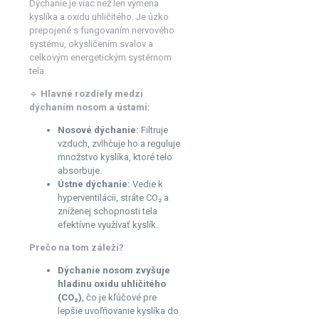
Dýchanie je viac než len výmena
kyslíka a oxidu uhličitého. Je úzko
prepojené s fungovaním nervového
systému, okysličením svalov a
celkovým energetickým systémom
tela.
🔹
Hlavné rozdiely medzi
dýchaním nosom a ústami:
Nosové dýchanie:
Filtruje
vzduch, zvlhčuje ho a reguluje
množstvo kyslíka, ktoré telo
absorbuje.
Ústne dýchanie:
Vedie k
hyperventilácii, stráte CO₂ a
zníženej schopnosti tela
efektívne využívať kyslík.
Prečo na tom záleží?
Dýchanie nosom zvyšuje
hladinu oxidu uhličitého
(CO₂)
, čo je kľúčové pre
lepšie uvoľňovanie kyslíka do