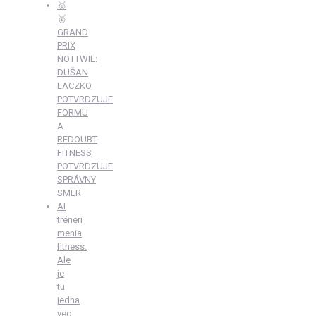
🥇
🥇
GRAND
PRIX
NOTTWIL:
DUŠAN
LACZKO
POTVRDZUJE
FORMU
A
REDOUBT
FITNESS
POTVRDZUJE
SPRÁVNY
SMER
AI
tréneri
menia
fitness.
Ale
je
tu
jedna
vec,