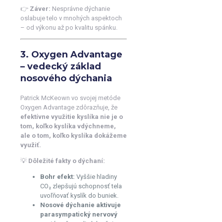
👉
Záver:
Nesprávne dýchanie
oslabuje telo v mnohých aspektoch
– od výkonu až po kvalitu spánku.
3. Oxygen Advantage
– vedecký základ
nosového dýchania
Patrick McKeown vo svojej metóde
Oxygen Advantage zdôrazňuje, že
efektívne využitie kyslíka nie je o
tom, koľko kyslíka vdýchneme,
ale o tom, koľko kyslíka dokážeme
využiť.
💡
Dôležité fakty o dýchaní:
Bohr efekt:
Vyššie hladiny
CO₂ zlepšujú schopnosť tela
uvoľňovať kyslík do buniek.
Nosové dýchanie aktivuje
parasympatický nervový