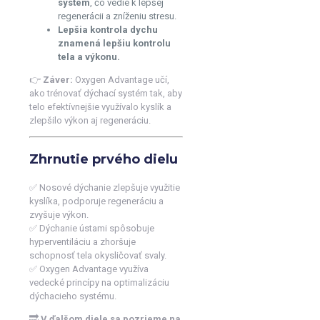
systém
, čo vedie k lepšej
regenerácii a zníženiu stresu.
Lepšia kontrola dychu
znamená lepšiu kontrolu
tela a výkonu.
👉
Záver:
Oxygen Advantage učí,
ako trénovať dýchací systém tak, aby
telo efektívnejšie využívalo kyslík a
zlepšilo výkon aj regeneráciu.
Zhrnutie prvého dielu
✅ Nosové dýchanie zlepšuje využitie
kyslíka, podporuje regeneráciu a
zvyšuje výkon.
✅ Dýchanie ústami spôsobuje
hyperventiláciu a zhoršuje
schopnosť tela okysličovať svaly.
✅ Oxygen Advantage využíva
vedecké princípy na optimalizáciu
dýchacieho systému.
🔜
V ďalšom diele sa pozrieme na