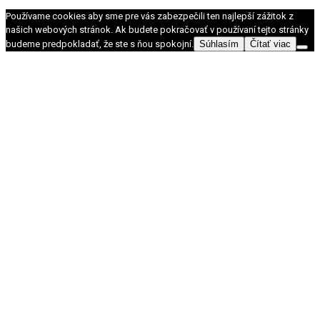
Používame cookies aby sme pre vás zabezpečili ten najlepší zážitok z
našich webových stránok. Ak budete pokračovať v používaní tejto stránky
budeme predpokladať, že ste s ňou spokojní.
Súhlasím
Čítať viac