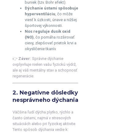
buniek (tzv. Bohr efekt).
Dýchanie ústami spôsobuje
hyperventiláciu
, čo môže
viesť k úzkosti, únave a nižšej
športovej výkonnosti.
Nos reguluje dusík oxid
(NO)
, čo pomáha rozširovať
cievy, zlepšovať prietok krvi a
okysličenie tkanív.
👉
Záver:
Správne dýchanie
ovplyvňuje nielen vašu fyzickú výdrž,
ale aj váš mentálny stav a schopnosť
regenerácie.
2. Negatívne dôsledky
nesprávneho dýchania
Väčšina ľudí dýcha plytko, rýchlo a
často ústami, najmä v stresových
situáciách alebo pri fyzickej aktivite.
Tento spôsob dýchania vedie k: