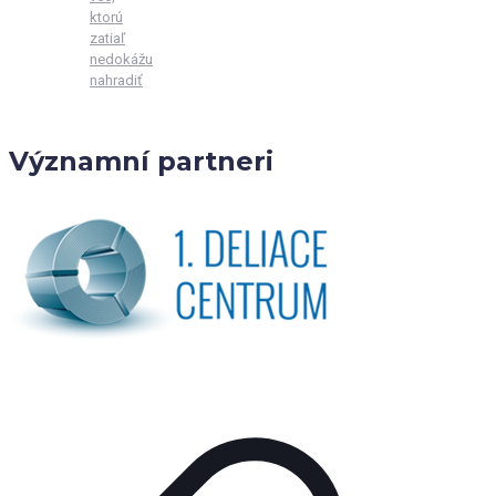
ktorú
zatiaľ
nedokážu
nahradiť
Významní partneri