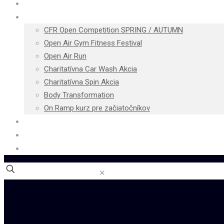
Cenník
Podujatia
CFR Open Competition SPRING / AUTUMN
Open Air Gym Fitness Festival
Open Air Run
Charitatívna Car Wash Akcia
Charitatívna Spin Akcia
Body Transformation
On Ramp kurz pre začiatočníkov
Blog
Kontakt
E-shop
✕