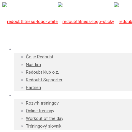
O Redoubte
Čo je Redoubt
Náš tím
Redoubt klub o.z.
Redoubt Supporter
Partneri
Tréningy
Rozvrh tréningov
Online tréningy
Workout of the day
Tréningový slovník