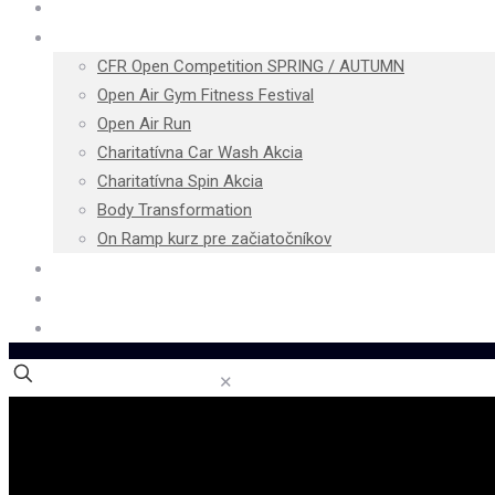
Cenník
Podujatia
CFR Open Competition SPRING / AUTUMN
Open Air Gym Fitness Festival
Open Air Run
Charitatívna Car Wash Akcia
Charitatívna Spin Akcia
Body Transformation
On Ramp kurz pre začiatočníkov
Blog
Kontakt
E-shop
✕