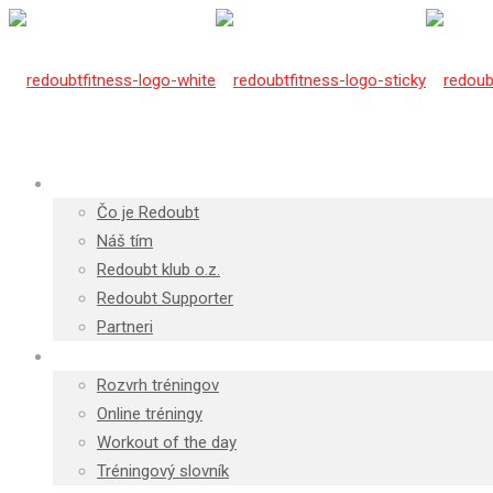
O Redoubte
Čo je Redoubt
Náš tím
Redoubt klub o.z.
Redoubt Supporter
Partneri
Tréningy
Rozvrh tréningov
Online tréningy
Workout of the day
Tréningový slovník