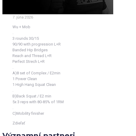
7. júna 2026
Wu + Mob
.
3 rounds 30/15
90/90 with progression L+R
Banded Hip Bridges
Reach and Thread L+R
Perfect Strech L+R
.
A)8 set of Complex / E2min
1 Power Clean
1 High Hang Squat Clean
.
B)Back Squat / E2 min
5x 3 reps with 80-85% of 1RM
.
C)Mobility finisher
Zdieľať
Významní partneri