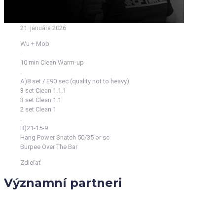
21. januára 2026
Wu + Mob
.
10 min Clean Warm-up
.
A)8 set / E90 sec (quality not to heavy)
3 set Clean 1.1.1
3 set Clean 1.1
2 set Clean 1
.
B)21-15-9
Hang Power Snatch 50/35 or sc
Burpee Over The Bar
Zdieľať
Významní partneri