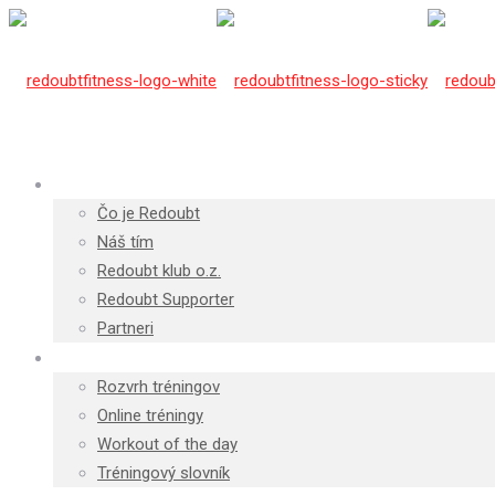
O Redoubte
Čo je Redoubt
Náš tím
Redoubt klub o.z.
Redoubt Supporter
Partneri
Tréningy
Rozvrh tréningov
Online tréningy
Workout of the day
Tréningový slovník