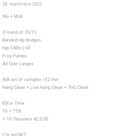
28. septembra 2025
Wu + Mob
.
3 round of 35/15
Banded Hip Bridges
Hip CARs L+R
Frog Pumps
Alt Side Lunges
.
A)8 set of complex / E2 min
Hang Clean + Low Hang Clean + TnG Clean
.
B)For Time
10-1 TTB
1-10 Thrusters 42,5/30
.
C)6 set NFT