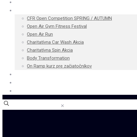
Cenník
Podujatia
CFR Open Competition SPRING / AUTUMN
Open Air Gym Fitness Festival
Open Air Run
Charitatívna Car Wash Akcia
Charitatívna Spin Akcia
Body Transformation
On Ramp kurz pre začiatočníkov
Blog
Kontakt
E-shop
✕