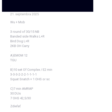
21. septembra 2025
Wu + Mob
.
3 round of 30/15 NB
Banded side Walks L+R
Bird Dog L+R
2KB OH Carry
.
A)EMOM 12
TGU
.
B)10 set Of Complex / E2 min
3-3-3-2-2-2-1-1-1-1
Squat Snatch + 1 OHS or sc
.
C)7 min AMRAP
30 DUs
7 OHS 42,5/30
Zdieľať