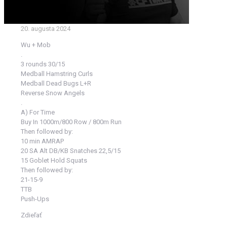
20. augusta 2024
Wu + Mob
.
3 rounds 30/15
Medball Hamstring Curls
Medball Dead Bugs L+R
Reverse Snow Angels
.
A) For Time
Buy In 1000m/800 Row / 800m Run
Then followed by:
10 min AMRAP
20 SA Alt DB/KB Snatches 22,5/15
15 Goblet Hold Squats
Then followed by:
21-15-9
TTB
Push-Ups
Zdieľať