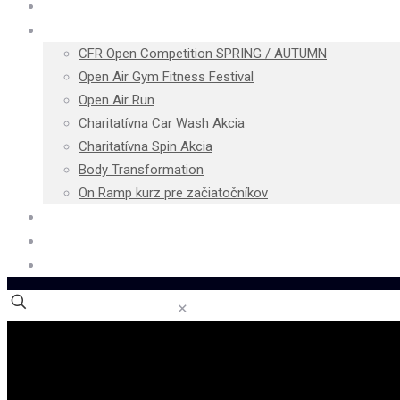
Cenník
Podujatia
CFR Open Competition SPRING / AUTUMN
Open Air Gym Fitness Festival
Open Air Run
Charitatívna Car Wash Akcia
Charitatívna Spin Akcia
Body Transformation
On Ramp kurz pre začiatočníkov
Blog
Kontakt
E-shop
✕