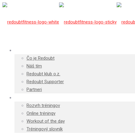
O Redoubte
Čo je Redoubt
Náš tím
Redoubt klub o.z.
Redoubt Supporter
Partneri
Tréningy
Rozvrh tréningov
Online tréningy
Workout of the day
Tréningový slovník