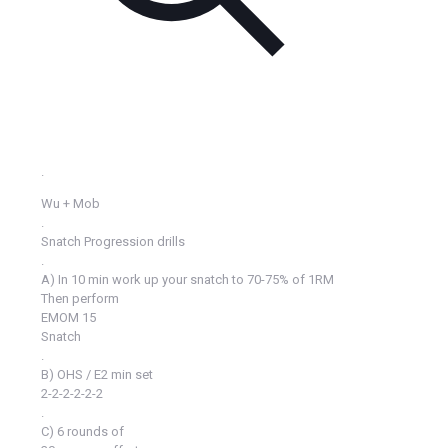
.
Wu + Mob
.
Snatch Progression drills
.
A) In 10 min work up your snatch to 70-75% of 1RM
Then perform
EMOM 15
Snatch
.
B) OHS / E2 min set
2-2-2-2-2-2
.
C) 6 rounds of