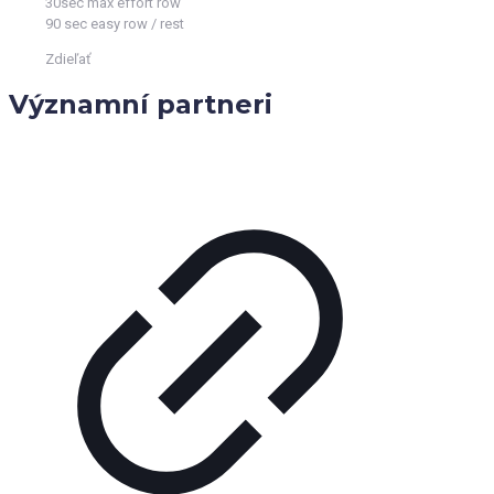
30sec max effort row
90 sec easy row / rest
Zdieľať
Významní partneri