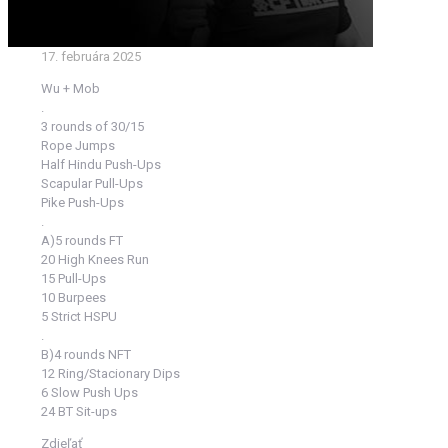
17. februára 2025
Wu + Mob
.
3 rounds of 30/15
Rope Jumps
Half Hindu Push-Ups
Scapular Pull-Ups
Pike Push-Ups
.
A)5 rounds FT
20 High Knees Run
15 Pull-Ups
10 Burpees
5 Strict HSPU
.
B)4 rounds NFT
12 Ring/Stacionary Dips
6 Slow Push Ups
24 BT Sit-ups
Zdieľať