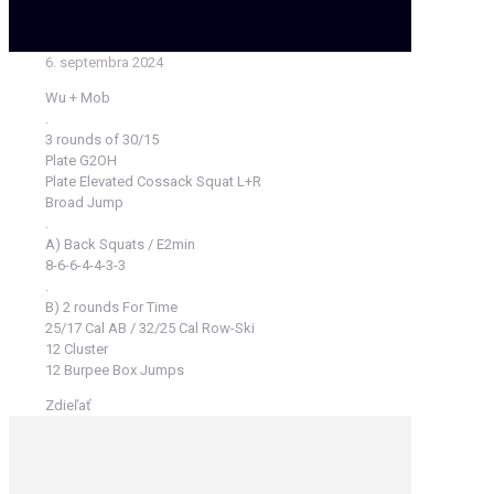
6. septembra 2024
Wu + Mob
.
3 rounds of 30/15
Plate G2OH
Plate Elevated Cossack Squat L+R
Broad Jump
.
A) Back Squats / E2min
8-6-6-4-4-3-3
.
B) 2 rounds For Time
25/17 Cal AB / 32/25 Cal Row-Ski
12 Cluster
12 Burpee Box Jumps
Zdieľať