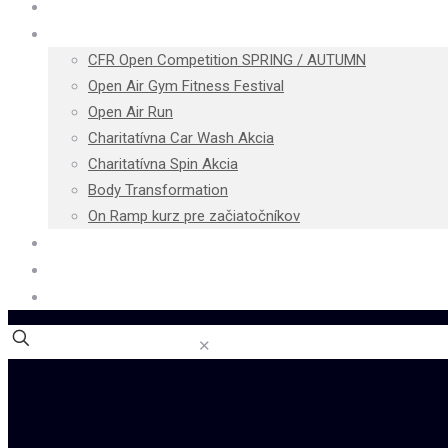
Cenník
Podujatia
CFR Open Competition SPRING / AUTUMN
Open Air Gym Fitness Festival
Open Air Run
Charitatívna Car Wash Akcia
Charitatívna Spin Akcia
Body Transformation
On Ramp kurz pre začiatočníkov
Blog
Kontakt
E-shop
✕