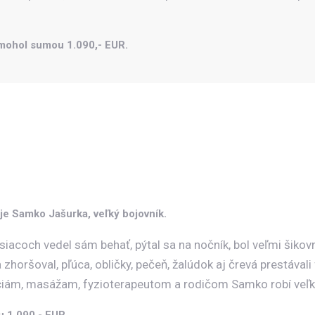
omohol sumou 1.090,- EUR.
je Samko Jašurka, veľký bojovník.
esiacoch vedel sám behať, pýtal sa na nočník, bol veľmi šik
oršoval, pľúca, obličky, pečeň, žalúdok aj črevá prestávali 
ciám, masážam, fyzioterapeutom a rodičom Samko robí veľk
u 1.090,- EUR