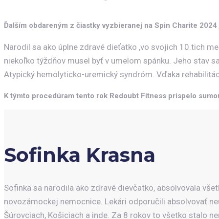
Ďalším obdareným z čiastky vyzbieranej na Spin Charite 2024 
Narodil sa ako úplne zdravé dieťatko ,vo svojich 10.tich m
niekoľko týždňov musel byť v umelom spánku. Jeho stav sa zh
Atypický hemolyticko-uremický syndróm. Vďaka rehabilitá
K týmto procedúram tento rok Redoubt Fitness prispelo sumo
Sofinka Krasna
Sofinka sa narodila ako zdravé dievčatko, absolvovala všet
novozámockej nemocnice. Lekári odporučili absolvovať neur
Šúrovciach, Košiciach a inde. Za 8 rokov to všetko stalo n