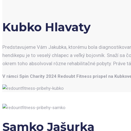
Kubko Hlavaty
Predstavujeme Vám Jakubka, ktorému bola diagnostikovan
hendikepu je to veselý chlapec a veľký bojovník. Snaží sa č
okrem toho absolvoval rôzne rehabilitačné pobyty. Práve t
V rámci Spin Charity 2024 Redoubt Fitness prispel na Kubkove
Samko Jašurka