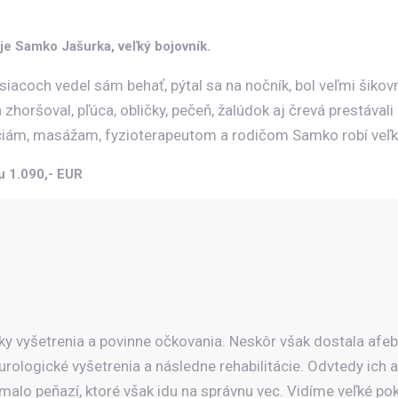
je Samko Jašurka, veľký bojovník.
esiacoch vedel sám behať, pýtal sa na nočník, bol veľmi šik
oršoval, pľúca, obličky, pečeň, žalúdok aj črevá prestávali 
ciám, masážam, fyzioterapeutom a rodičom Samko robí veľk
u 1.090,- EUR
ky vyšetrenia a povinne očkovania. Neskôr však dostala afebr
ologické vyšetrenia a následne rehabilitácie. Odvtedy ich 
emalo peňazí, ktoré však idu na správnu vec. Vidíme veľké po