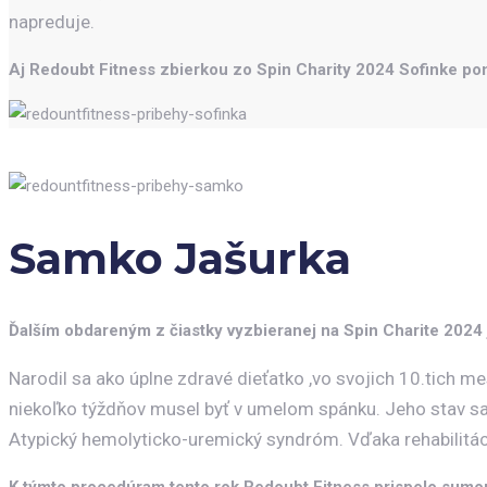
napreduje.
Aj Redoubt Fitness zbierkou zo Spin Charity 2024 Sofinke p
Samko Jašurka
Ďalším obdareným z čiastky vyzbieranej na Spin Charite 2024 
Narodil sa ako úplne zdravé dieťatko ,vo svojich 10.tich m
niekoľko týždňov musel byť v umelom spánku. Jeho stav sa zh
Atypický hemolyticko-uremický syndróm. Vďaka rehabilitá
K týmto procedúram tento rok Redoubt Fitness prispelo sumo