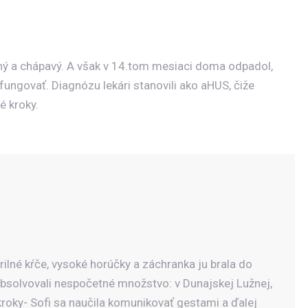
ovný a chápavý. A však v 14.tom mesiaci doma odpadol,
fungovať. Diagnózu lekári stanovili ako aHUS, čiže
é kroky.
ilné kŕče, vysoké horúčky a záchranka ju brala do
absolvovali nespočetné množstvo: v Dunajskej Lužnej,
kroky- Sofi sa naučila komunikovať gestami a ďalej