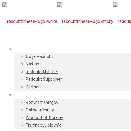
O Redoubte
Čo je Redoubt
Náš tím
Redoubt klub o.z.
Redoubt Supporter
Partneri
Tréningy
Rozvrh tréningov
Online tréningy
Workout of the day
Tréningový slovník